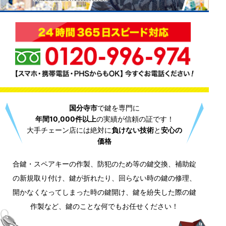
国分寺市
で鍵を専門に
年間10,000件以上
の実績が信頼の証です！
大手チェーン店には絶対に
負けない技術
と
安心の
価格
合鍵・スペアキーの作製、防犯のため等の鍵交換、補助錠
の新規取り付け、鍵が折れたり、回らない時の鍵の修理、
開かなくなってしまった時の鍵開け、鍵を紛失した際の鍵
作製など、鍵のことな何でもお任せください！