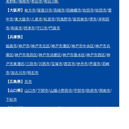
美野町
/
海南市
/
有田市
/
有田川町
【大阪府】
枚方市
/
寝屋川市
/
高槻市
/
四條畷市
/
吹田市
/
吹田市
/
豊
中市
/
東大阪市
/
八尾市
/
松原市
/
羽曳野市
/
富田林市
/
堺市
/
岸和田
市
/
和泉市
/
摂津市
/
守口市
/
門真市
【兵庫県】
姫路市
/
神戸市
/
神戸市北区
/
神戸市灘区
/
神戸市中央区
/
神戸市兵
庫区
/
神戸市長田区
/
神戸市須磨区
/
神戸市垂水区
/
神戸市西区
/
神
戸市東灘区
/
三田市
/
川西市
/
宝塚市
/
西宮市
/
伊丹市
/
芦屋市
/
尼崎
市
/
加古川市
/
明石市
【広島県】
呉市
【山口県】
山口市
/
下関市
/
山陽小野田市
/
宇部市
/
防府市
/
周南市
/
下松市
【香川県】
観音寺市
/
三豊市
/
善通寺市
/
丸亀市
/
坂出市
/
高松市
/
さ
ぬき市
/
東かがわ市
【愛媛県】
伊予市
/
東温市
/
松山市
/
今治市
/
西条市
/
新居浜市
/
四国