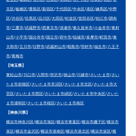
京区
/
板橋区
/
豊島区
/
新宿区
/
千代田区
/
中央区
/
港区
/
練馬区
/
中野
区
/
渋谷区
/
目黒区
/
品川区
/
大田区
/
杉並区
/
世田谷区
/
狛江市
/
調布
市
/
三鷹市
/
武蔵野市
/
西東京市
/
清瀬市
/
東久留米市
/
小金井市
/
東村
山市
/
小平市
/
国分寺市
/
国立市
/
府中市
/
稲城市
/
多摩市
/
町田市
/
東
大和市
/
立川市
/
日野市
/
武蔵村山市
/
昭島市
/
羽村市
/
福生市
/
八王子
市
/
青梅市
【埼玉県】
東松山市
/
川口市
/
入間市
/
所沢市
/
挟山市
/
川越市
/
さいたま市
/
さい
たま市岩槻区
/
さいたま市見沼区
/
さいたま市北区
/
さいたま市大
宮区
/
さいたま市西区
/
さいたま市緑区
/
さいたま市中央区
/
さいた
ま市浦和区
/
さいたま市桜区
/
さいたま市南区
【神奈川県】
横浜市神奈川区
/
横浜市旭区
/
横浜市青葉区
/
横浜市磯子区
/
横浜市
泉区
/
横浜市金沢区
/
横浜市港南区
/
横浜市港北区
/
横浜市栄区
/
横