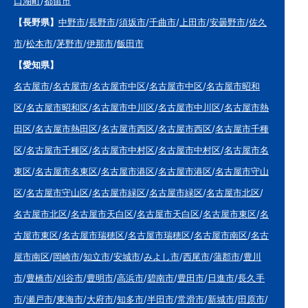
口湖町
/
都留市
【長野県】
中野市
/
長野市
/
須坂市
/
千曲市
/
上田市
/
安曇野市
/
佐久
市
/
松本市
/
茅野市
/
伊那市
/
飯田市
【愛知県】
名古屋市
/
名古屋市
/
名古屋市中区
/
名古屋市中区
/
名古屋市昭和
区
/
名古屋市昭和区
/
名古屋市中川区
/
名古屋市中川区
/
名古屋市熱
田区
/
名古屋市熱田区
/
名古屋市西区
/
名古屋市西区
/
名古屋市千種
区
/
名古屋市千種区
/
名古屋市中村区
/
名古屋市中村区
/
名古屋市名
東区
/
名古屋市名東区
/
名古屋市港区
/
名古屋市港区
/
名古屋市守山
区
/
名古屋市守山区
/
名古屋市緑区
/
名古屋市緑区
/
名古屋市北区
/
名古屋市北区
/
名古屋市天白区
/
名古屋市天白区
/
名古屋市東区
/
名
古屋市東区
/
名古屋市瑞穂区
/
名古屋市瑞穂区
/
名古屋市南区
/
名古
屋市南区
/
岡崎市
/
知立市
/
安城市
/
みよし市
/
西尾市
/
蒲郡市
/
豊川
市
/
豊橋市
/
刈谷市
/
豊明市
/
高浜市
/
碧南市
/
豊田市
/
日進市
/
長久手
市
/
瀬戸市
/
東海市
/
大府市
/
知多市
/
半田市
/
常滑市
/
新城市
/
田原市
/