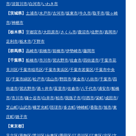
市
/
須賀川市
/
白河市
/
いわき市
【茨城県】
土浦市
/
水戸市
/
古河市
/
坂東市
/
牛久市
/
取手市
/
龍ヶ崎
市
/
神栖市
【栃木県】
宇都宮市
/
大田原市
/
さくら市
/
鹿沼市
/
佐野市
/
真岡市
/
足利市
/
栃木市
/
下野市
【群馬県】
高崎市
/
前橋市
/
前橋市
/
伊勢崎市
/
藤岡市
【千葉県】
船橋市
/
市川市
/
習志野市
/
佐倉市
/
四街道市
/
千葉市花
見川区
/
千葉市稲毛区
/
千葉市美浜区
/
千葉市若葉区
/
千葉市中央
区
/
千葉市緑区
/
松戸市
/
流山市
/
野田市
/
東金市
/
八街市
/
千葉市
/
四
街道市
/
習志野市
/
酒々井市
/
富里市
/
佐倉市
/
八千代市
/
浦安市
/
船橋
市
/
市川市
/
鎌ケ谷市
/
白井市
/
柏市
/
我孫子市
/
印西市
/
栄町
/
成田市
/
芝山町
/
山武市
/
横芝光町
/
匝瑳市
/
多古町
/
神崎町
/
香取市
/
旭市
/
東
庄町
/
銚子市
【東京都】
足立区
/
葛飾区
/
荒川区
/
台東区
/
墨田区
/
江戸川区
/
江東区
/
北区
/
文