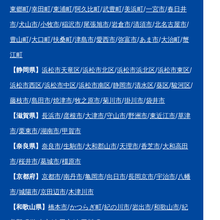
東郷町
/
幸田町
/
東浦町
/
阿久比町
/
武豊町
/
美浜町
/
一宮市
/
春日井
市
/
犬山市
/
小牧市
/
稲沢市
/
尾張旭市
/
岩倉市
/
清須市
/
北名古屋市
/
豊山町
/
大口町
/
扶桑町
/
津島市
/
愛西市
/
弥富市
/
あま市
/
大治町
/
蟹
江町
【静岡県】
浜松市天竜区
/
浜松市北区
/
浜松市浜北区
/
浜松市東区
/
浜松市西区
/
浜松市中区
/
浜松市南区
/
静岡市
/
清水区
/
葵区
/
駿河区
/
藤枝市
/
島田市
/
焼津市
/
牧之原市
/
菊川市
/
掛川市
/
袋井市
【滋賀県】
長浜市
/
彦根市
/
大津市
/
守山市
/
野洲市
/
東近江市
/
草津
市
/
栗東市
/
湖南市
/
甲賀市
【奈良県】
奈良市
/
生駒市
/
大和郡山市
/
天理市
/
香芝市
/
大和高田
市
/
桜井市
/
葛城市
/
橿原市
【京都府】
京都市
/
南丹市
/
亀岡市
/
向日市
/
長岡京市
/
宇治市
/
八幡
市
/
城陽市
/
京田辺市
/
木津川市
【和歌山県】
橋本市
/
かつらぎ町
/
紀の川市
/
岩出市
/
和歌山市
/
紀