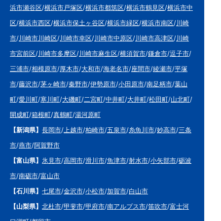
浜市瀬谷区
/
横浜市戸塚区
/
横浜市都筑区
/
横浜市鶴見区
/
横浜市中
区
/
横浜市西区
/
横浜市保土ヶ谷区
/
横浜市緑区
/
横浜市南区
/
川崎
市
/
川崎市川崎区
/
川崎市幸区
/
川崎市中原区
/
川崎市高津区
/
川崎
市宮前区
/
川崎市多摩区
/
川崎市麻生区
/
横須賀市
/
鎌倉市
/
逗子市
/
三浦市
/
相模原市
/
厚木市
/
大和市
/
海老名市
/
座間市
/
綾瀬市
/
平塚
市
/
藤沢市
/
茅ヶ崎市
/
秦野市
/
伊勢原市
/
小田原市
/
南足柄市
/
葉山
町
/
愛川町
/
寒川町
/
大磯町
/
二宮町
/
中井町
/
大井町
/
松田町
/
山北町
/
開成町
/
箱根町
/
真鶴町
/
湯河原町
【新潟県】
長岡市
/
上越市
/
柏崎市
/
五泉市
/
糸魚川市
/
妙高市
/
三条
市
/
燕市
/
阿賀野市
【富山県】
氷見市
/
高岡市
/
滑川市
/
魚津市
/
射水市
/
小矢部市
/
砺波
市
/
南砺市
/
富山市
【石川県】
七尾市
/
金沢市
/
小松市
/
加賀市
/
白山市
【山梨県】
北杜市
/
甲斐市
/
甲府市
/
南アルプス市
/
笛吹市
/
富士河