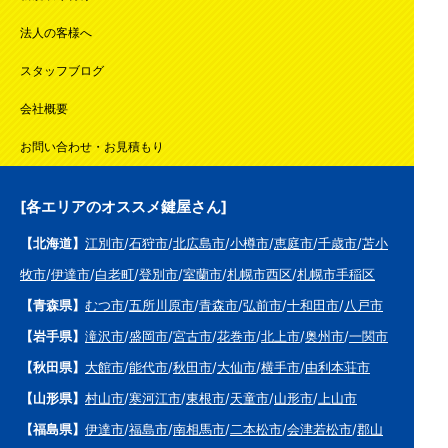
法人の客様へ
スタッフブログ
会社概要
お問い合わせ・お見積もり
[各エリアのオススメ鍵屋さん]
【北海道】
江別市
/
石狩市
/
北広島市
/
小樽市
/
恵庭市
/
千歳市
/
苫小
牧市
/
伊達市
/
白老町
/
登別市
/
室蘭市
/
札幌市西区
/
札幌市手稲区
【青森県】
むつ市
/
五所川原市
/
青森市
/
弘前市
/
十和田市
/
八戸市
【岩手県】
滝沢市
/
盛岡市
/
宮古市
/
花巻市
/
北上市
/
奥州市
/
一関市
【秋田県】
大館市
/
能代市
/
秋田市
/
大仙市
/
横手市
/
由利本荘市
【山形県】
村山市
/
寒河江市
/
東根市
/
天童市
/
山形市
/
上山市
【福島県】
伊達市
/
福島市
/
南相馬市
/
二本松市
/
会津若松市
/
郡山