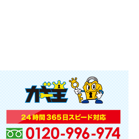
金庫の鍵を紛失した場合の対処法！業者に依頼す
る場合の費用も解説
2024.04.02
家の鍵を変える方法や費用って？おすすめの種類
も紹介
2024.02.29
鍵の解錠と開錠の違いって？鍵開けの費用相場に
ついても
2020.05.27
小山 小山台 戸越