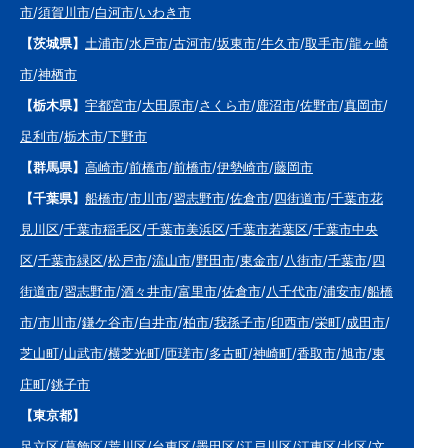
市
/
須賀川市
/
白河市
/
いわき市
【茨城県】
土浦市
/
水戸市
/
古河市
/
坂東市
/
牛久市
/
取手市
/
龍ヶ崎
市
/
神栖市
【栃木県】
宇都宮市
/
大田原市
/
さくら市
/
鹿沼市
/
佐野市
/
真岡市
/
足利市
/
栃木市
/
下野市
【群馬県】
高崎市
/
前橋市
/
前橋市
/
伊勢崎市
/
藤岡市
【千葉県】
船橋市
/
市川市
/
習志野市
/
佐倉市
/
四街道市
/
千葉市花
見川区
/
千葉市稲毛区
/
千葉市美浜区
/
千葉市若葉区
/
千葉市中央
区
/
千葉市緑区
/
松戸市
/
流山市
/
野田市
/
東金市
/
八街市
/
千葉市
/
四
街道市
/
習志野市
/
酒々井市
/
富里市
/
佐倉市
/
八千代市
/
浦安市
/
船橋
市
/
市川市
/
鎌ケ谷市
/
白井市
/
柏市
/
我孫子市
/
印西市
/
栄町
/
成田市
/
芝山町
/
山武市
/
横芝光町
/
匝瑳市
/
多古町
/
神崎町
/
香取市
/
旭市
/
東
庄町
/
銚子市
【東京都】
足立区
/
葛飾区
/
荒川区
/
台東区
/
墨田区
/
江戸川区
/
江東区
/
北区
/
文