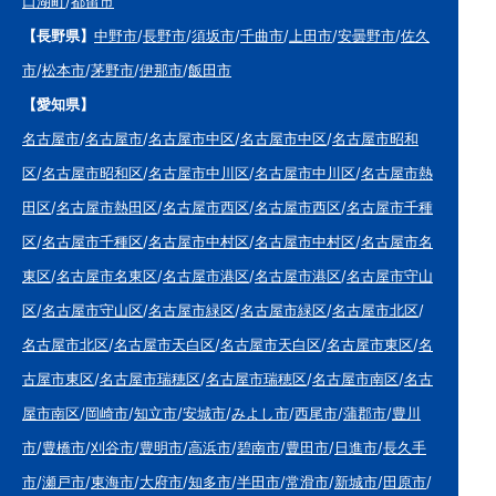
口湖町
/
都留市
【長野県】
中野市
/
長野市
/
須坂市
/
千曲市
/
上田市
/
安曇野市
/
佐久
市
/
松本市
/
茅野市
/
伊那市
/
飯田市
【愛知県】
名古屋市
/
名古屋市
/
名古屋市中区
/
名古屋市中区
/
名古屋市昭和
区
/
名古屋市昭和区
/
名古屋市中川区
/
名古屋市中川区
/
名古屋市熱
田区
/
名古屋市熱田区
/
名古屋市西区
/
名古屋市西区
/
名古屋市千種
区
/
名古屋市千種区
/
名古屋市中村区
/
名古屋市中村区
/
名古屋市名
東区
/
名古屋市名東区
/
名古屋市港区
/
名古屋市港区
/
名古屋市守山
区
/
名古屋市守山区
/
名古屋市緑区
/
名古屋市緑区
/
名古屋市北区
/
名古屋市北区
/
名古屋市天白区
/
名古屋市天白区
/
名古屋市東区
/
名
古屋市東区
/
名古屋市瑞穂区
/
名古屋市瑞穂区
/
名古屋市南区
/
名古
屋市南区
/
岡崎市
/
知立市
/
安城市
/
みよし市
/
西尾市
/
蒲郡市
/
豊川
市
/
豊橋市
/
刈谷市
/
豊明市
/
高浜市
/
碧南市
/
豊田市
/
日進市
/
長久手
市
/
瀬戸市
/
東海市
/
大府市
/
知多市
/
半田市
/
常滑市
/
新城市
/
田原市
/