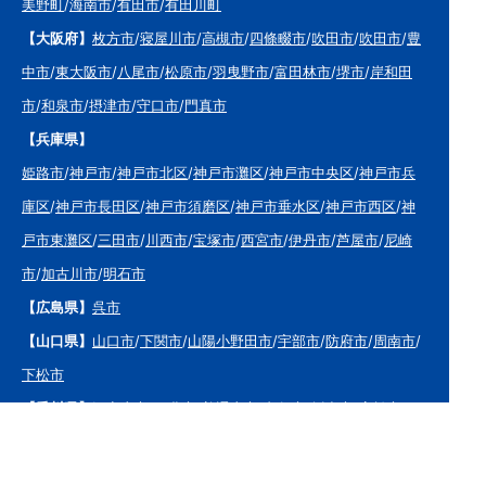
美野町
/
海南市
/
有田市
/
有田川町
【大阪府】
枚方市
/
寝屋川市
/
高槻市
/
四條畷市
/
吹田市
/
吹田市
/
豊
中市
/
東大阪市
/
八尾市
/
松原市
/
羽曳野市
/
富田林市
/
堺市
/
岸和田
市
/
和泉市
/
摂津市
/
守口市
/
門真市
【兵庫県】
姫路市
/
神戸市
/
神戸市北区
/
神戸市灘区
/
神戸市中央区
/
神戸市兵
庫区
/
神戸市長田区
/
神戸市須磨区
/
神戸市垂水区
/
神戸市西区
/
神
戸市東灘区
/
三田市
/
川西市
/
宝塚市
/
西宮市
/
伊丹市
/
芦屋市
/
尼崎
市
/
加古川市
/
明石市
【広島県】
呉市
【山口県】
山口市
/
下関市
/
山陽小野田市
/
宇部市
/
防府市
/
周南市
/
下松市
【香川県】
観音寺市
/
三豊市
/
善通寺市
/
丸亀市
/
坂出市
/
高松市
/
さ
ぬき市
/
東かがわ市
【愛媛県】
伊予市
/
東温市
/
松山市
/
今治市
/
西条市
/
新居浜市
/
四国