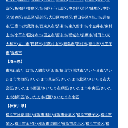
京区
/
板橋区
/
豊島区
/
新宿区
/
千代田区
/
中央区
/
港区
/
練馬区
/
中野
区
/
渋谷区
/
目黒区
/
品川区
/
大田区
/
杉並区
/
世田谷区
/
狛江市
/
調布
市
/
三鷹市
/
武蔵野市
/
西東京市
/
清瀬市
/
東久留米市
/
小金井市
/
東村
山市
/
小平市
/
国分寺市
/
国立市
/
府中市
/
稲城市
/
多摩市
/
町田市
/
東
大和市
/
立川市
/
日野市
/
武蔵村山市
/
昭島市
/
羽村市
/
福生市
/
八王子
市
/
青梅市
【埼玉県】
東松山市
/
川口市
/
入間市
/
所沢市
/
挟山市
/
川越市
/
さいたま市
/
さい
たま市岩槻区
/
さいたま市見沼区
/
さいたま市北区
/
さいたま市大
宮区
/
さいたま市西区
/
さいたま市緑区
/
さいたま市中央区
/
さいた
ま市浦和区
/
さいたま市桜区
/
さいたま市南区
【神奈川県】
横浜市神奈川区
/
横浜市旭区
/
横浜市青葉区
/
横浜市磯子区
/
横浜市
泉区
/
横浜市金沢区
/
横浜市港南区
/
横浜市港北区
/
横浜市栄区
/
横