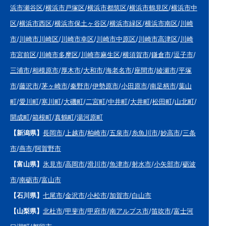
浜市瀬谷区
/
横浜市戸塚区
/
横浜市都筑区
/
横浜市鶴見区
/
横浜市中
区
/
横浜市西区
/
横浜市保土ヶ谷区
/
横浜市緑区
/
横浜市南区
/
川崎
市
/
川崎市川崎区
/
川崎市幸区
/
川崎市中原区
/
川崎市高津区
/
川崎
市宮前区
/
川崎市多摩区
/
川崎市麻生区
/
横須賀市
/
鎌倉市
/
逗子市
/
三浦市
/
相模原市
/
厚木市
/
大和市
/
海老名市
/
座間市
/
綾瀬市
/
平塚
市
/
藤沢市
/
茅ヶ崎市
/
秦野市
/
伊勢原市
/
小田原市
/
南足柄市
/
葉山
町
/
愛川町
/
寒川町
/
大磯町
/
二宮町
/
中井町
/
大井町
/
松田町
/
山北町
/
開成町
/
箱根町
/
真鶴町
/
湯河原町
【新潟県】
長岡市
/
上越市
/
柏崎市
/
五泉市
/
糸魚川市
/
妙高市
/
三条
市
/
燕市
/
阿賀野市
【富山県】
氷見市
/
高岡市
/
滑川市
/
魚津市
/
射水市
/
小矢部市
/
砺波
市
/
南砺市
/
富山市
【石川県】
七尾市
/
金沢市
/
小松市
/
加賀市
/
白山市
【山梨県】
北杜市
/
甲斐市
/
甲府市
/
南アルプス市
/
笛吹市
/
富士河