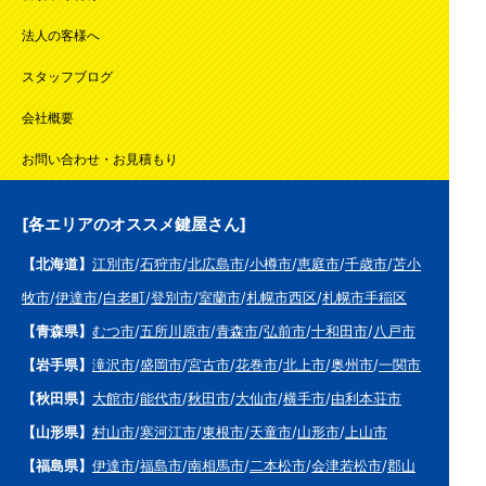
法人の客様へ
スタッフブログ
会社概要
お問い合わせ・お見積もり
[各エリアのオススメ鍵屋さん]
【北海道】
江別市
/
石狩市
/
北広島市
/
小樽市
/
恵庭市
/
千歳市
/
苫小
牧市
/
伊達市
/
白老町
/
登別市
/
室蘭市
/
札幌市西区
/
札幌市手稲区
【青森県】
むつ市
/
五所川原市
/
青森市
/
弘前市
/
十和田市
/
八戸市
【岩手県】
滝沢市
/
盛岡市
/
宮古市
/
花巻市
/
北上市
/
奥州市
/
一関市
【秋田県】
大館市
/
能代市
/
秋田市
/
大仙市
/
横手市
/
由利本荘市
【山形県】
村山市
/
寒河江市
/
東根市
/
天童市
/
山形市
/
上山市
【福島県】
伊達市
/
福島市
/
南相馬市
/
二本松市
/
会津若松市
/
郡山