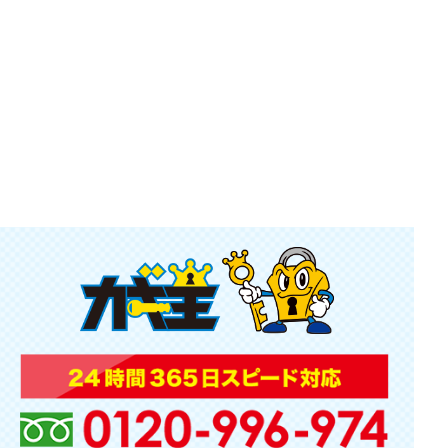
金庫の鍵を紛失した場合の対処法！業者に依頼す
る場合の費用も解説
2024.04.02
家の鍵を変える方法や費用って？おすすめの種類
も紹介
2024.02.29
鍵の解錠と開錠の違いって？鍵開けの費用相場に
ついても
2020.05.27
小山 小山台 戸越