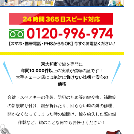
東大和市
で鍵を専門に
年間10,000件以上
の実績が信頼の証です！
大手チェーン店には絶対に
負けない技術
と
安心の
価格
合鍵・スペアキーの作製、防犯のため等の鍵交換、補助錠
の新規取り付け、鍵が折れたり、回らない時の鍵の修理、
開かなくなってしまった時の鍵開け、鍵を紛失した際の鍵
作製など、鍵のことな何でもお任せください！