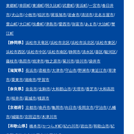
東郷町
/
幸田町
/
東浦町
/
阿久比町
/
武豊町
/
美浜町
/
一宮市
/
春日井
市
/
犬山市
/
小牧市
/
稲沢市
/
尾張旭市
/
岩倉市
/
清須市
/
北名古屋市
/
豊山町
/
大口町
/
扶桑町
/
津島市
/
愛西市
/
弥富市
/
あま市
/
大治町
/
蟹
江町
【静岡県】
浜松市天竜区
/
浜松市北区
/
浜松市浜北区
/
浜松市東区
/
浜松市西区
/
浜松市中区
/
浜松市南区
/
静岡市
/
清水区
/
葵区
/
駿河区
/
藤枝市
/
島田市
/
焼津市
/
牧之原市
/
菊川市
/
掛川市
/
袋井市
【滋賀県】
長浜市
/
彦根市
/
大津市
/
守山市
/
野洲市
/
東近江市
/
草津
市
/
栗東市
/
湖南市
/
甲賀市
【奈良県】
奈良市
/
生駒市
/
大和郡山市
/
天理市
/
香芝市
/
大和高田
市
/
桜井市
/
葛城市
/
橿原市
【京都府】
京都市
/
南丹市
/
亀岡市
/
向日市
/
長岡京市
/
宇治市
/
八幡
市
/
城陽市
/
京田辺市
/
木津川市
【和歌山県】
橋本市
/
かつらぎ町
/
紀の川市
/
岩出市
/
和歌山市
/
紀