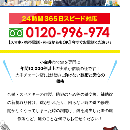
小金井市
で鍵を専門に
年間10,000件以上
の実績が信頼の証です！
大手チェーン店には絶対に
負けない技術
と
安心の
価格
合鍵・スペアキーの作製、防犯のため等の鍵交換、補助錠
の新規取り付け、鍵が折れたり、回らない時の鍵の修理、
開かなくなってしまった時の鍵開け、鍵を紛失した際の鍵
作製など、鍵のことな何でもお任せください！