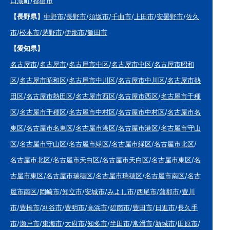
口湖町
/
都留市
【長野県】
中野市
/
長野市
/
須坂市
/
千曲市
/
上田市
/
安曇野市
/
佐久
市
/
松本市
/
茅野市
/
伊那市
/
飯田市
【愛知県】
名古屋市
/
名古屋市
/
名古屋市中区
/
名古屋市中区
/
名古屋市昭和
区
/
名古屋市昭和区
/
名古屋市中川区
/
名古屋市中川区
/
名古屋市熱
田区
/
名古屋市熱田区
/
名古屋市西区
/
名古屋市西区
/
名古屋市千種
区
/
名古屋市千種区
/
名古屋市中村区
/
名古屋市中村区
/
名古屋市名
東区
/
名古屋市名東区
/
名古屋市港区
/
名古屋市港区
/
名古屋市守山
区
/
名古屋市守山区
/
名古屋市緑区
/
名古屋市緑区
/
名古屋市北区
/
名古屋市北区
/
名古屋市天白区
/
名古屋市天白区
/
名古屋市東区
/
名
古屋市東区
/
名古屋市瑞穂区
/
名古屋市瑞穂区
/
名古屋市南区
/
名古
屋市南区
/
岡崎市
/
知立市
/
安城市
/
みよし市
/
西尾市
/
蒲郡市
/
豊川
市
/
豊橋市
/
刈谷市
/
豊明市
/
高浜市
/
碧南市
/
豊田市
/
日進市
/
長久手
市
/
瀬戸市
/
東海市
/
大府市
/
知多市
/
半田市
/
常滑市
/
新城市
/
田原市
/