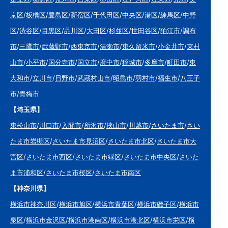
京区
/
板橋区
/
豊島区
/
新宿区
/
千代田区
/
中央区
/
港区
/
練馬区
/
中野
区
/
渋谷区
/
目黒区
/
品川区
/
大田区
/
杉並区
/
世田谷区
/
狛江市
/
調布
市
/
三鷹市
/
武蔵野市
/
西東京市
/
清瀬市
/
東久留米市
/
小金井市
/
東村
山市
/
小平市
/
国分寺市
/
国立市
/
府中市
/
稲城市
/
多摩市
/
町田市
/
東
大和市
/
立川市
/
日野市
/
武蔵村山市
/
昭島市
/
羽村市
/
福生市
/
八王子
市
/
青梅市
【埼玉県】
東松山市
/
川口市
/
入間市
/
所沢市
/
挟山市
/
川越市
/
さいたま市
/
さい
たま市岩槻区
/
さいたま市見沼区
/
さいたま市北区
/
さいたま市大
宮区
/
さいたま市西区
/
さいたま市緑区
/
さいたま市中央区
/
さいた
ま市浦和区
/
さいたま市桜区
/
さいたま市南区
【神奈川県】
横浜市神奈川区
/
横浜市旭区
/
横浜市青葉区
/
横浜市磯子区
/
横浜市
泉区
/
横浜市金沢区
/
横浜市港南区
/
横浜市港北区
/
横浜市栄区
/
横