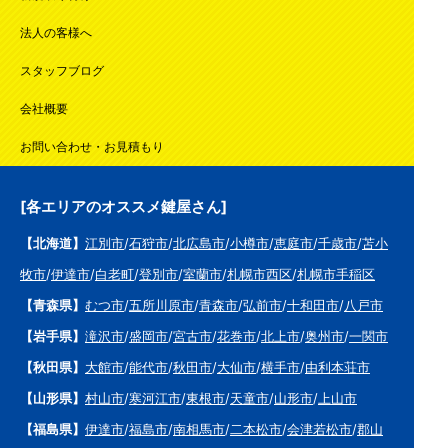
法人の客様へ
スタッフブログ
会社概要
お問い合わせ・お見積もり
[各エリアのオススメ鍵屋さん]
【北海道】
江別市
/
石狩市
/
北広島市
/
小樽市
/
恵庭市
/
千歳市
/
苫小
牧市
/
伊達市
/
白老町
/
登別市
/
室蘭市
/
札幌市西区
/
札幌市手稲区
【青森県】
むつ市
/
五所川原市
/
青森市
/
弘前市
/
十和田市
/
八戸市
【岩手県】
滝沢市
/
盛岡市
/
宮古市
/
花巻市
/
北上市
/
奥州市
/
一関市
【秋田県】
大館市
/
能代市
/
秋田市
/
大仙市
/
横手市
/
由利本荘市
【山形県】
村山市
/
寒河江市
/
東根市
/
天童市
/
山形市
/
上山市
【福島県】
伊達市
/
福島市
/
南相馬市
/
二本松市
/
会津若松市
/
郡山