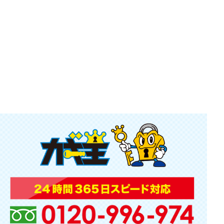
金庫の鍵を紛失した場合の対処法！業者に依頼す
る場合の費用も解説
2024.04.02
家の鍵を変える方法や費用って？おすすめの種類
も紹介
2024.02.29
鍵の解錠と開錠の違いって？鍵開けの費用相場に
ついても
2020.05.27
小山 小山台 戸越