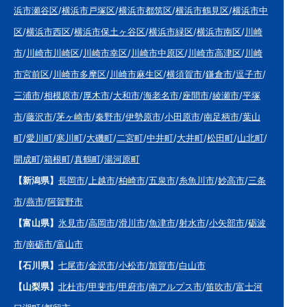
浜市瀬谷区
/
横浜市戸塚区
/
横浜市都筑区
/
横浜市鶴見区
/
横浜市中
区
/
横浜市西区
/
横浜市保土ヶ谷区
/
横浜市緑区
/
横浜市南区
/
川崎
市
/
川崎市川崎区
/
川崎市幸区
/
川崎市中原区
/
川崎市高津区
/
川崎
市宮前区
/
川崎市多摩区
/
川崎市麻生区
/
横須賀市
/
鎌倉市
/
逗子市
/
三浦市
/
相模原市
/
厚木市
/
大和市
/
海老名市
/
座間市
/
綾瀬市
/
平塚
市
/
藤沢市
/
茅ヶ崎市
/
秦野市
/
伊勢原市
/
小田原市
/
南足柄市
/
葉山
町
/
愛川町
/
寒川町
/
大磯町
/
二宮町
/
中井町
/
大井町
/
松田町
/
山北町
/
開成町
/
箱根町
/
真鶴町
/
湯河原町
【新潟県】
長岡市
/
上越市
/
柏崎市
/
五泉市
/
糸魚川市
/
妙高市
/
三条
市
/
燕市
/
阿賀野市
【富山県】
氷見市
/
高岡市
/
滑川市
/
魚津市
/
射水市
/
小矢部市
/
砺波
市
/
南砺市
/
富山市
【石川県】
七尾市
/
金沢市
/
小松市
/
加賀市
/
白山市
【山梨県】
北杜市
/
甲斐市
/
甲府市
/
南アルプス市
/
笛吹市
/
富士河