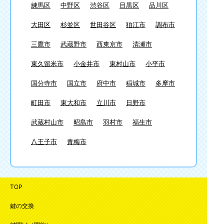
練馬区
中野区
渋谷区
目黒区
品川区
大田区
杉並区
世田谷区
狛江市
調布市
三鷹市
武蔵野市
西東京市
清瀬市
東久留米市
小金井市
東村山市
小平市
国分寺市
国立市
府中市
稲城市
多摩市
町田市
東大和市
立川市
日野市
武蔵村山市
昭島市
羽村市
福生市
八王子市
青梅市
TOP
鍵の交換