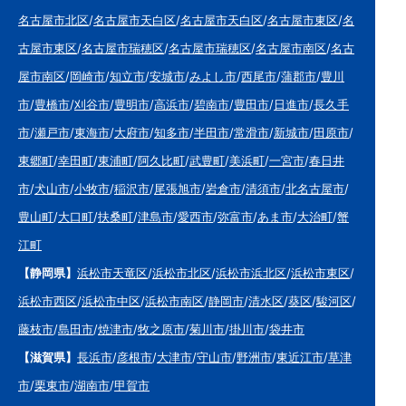
名古屋市北区
/
名古屋市天白区
/
名古屋市天白区
/
名古屋市東区
/
名
古屋市東区
/
名古屋市瑞穂区
/
名古屋市瑞穂区
/
名古屋市南区
/
名古
屋市南区
/
岡崎市
/
知立市
/
安城市
/
みよし市
/
西尾市
/
蒲郡市
/
豊川
市
/
豊橋市
/
刈谷市
/
豊明市
/
高浜市
/
碧南市
/
豊田市
/
日進市
/
長久手
市
/
瀬戸市
/
東海市
/
大府市
/
知多市
/
半田市
/
常滑市
/
新城市
/
田原市
/
東郷町
/
幸田町
/
東浦町
/
阿久比町
/
武豊町
/
美浜町
/
一宮市
/
春日井
市
/
犬山市
/
小牧市
/
稲沢市
/
尾張旭市
/
岩倉市
/
清須市
/
北名古屋市
/
豊山町
/
大口町
/
扶桑町
/
津島市
/
愛西市
/
弥富市
/
あま市
/
大治町
/
蟹
江町
【静岡県】
浜松市天竜区
/
浜松市北区
/
浜松市浜北区
/
浜松市東区
/
浜松市西区
/
浜松市中区
/
浜松市南区
/
静岡市
/
清水区
/
葵区
/
駿河区
/
藤枝市
/
島田市
/
焼津市
/
牧之原市
/
菊川市
/
掛川市
/
袋井市
【滋賀県】
長浜市
/
彦根市
/
大津市
/
守山市
/
野洲市
/
東近江市
/
草津
市
/
栗東市
/
湖南市
/
甲賀市