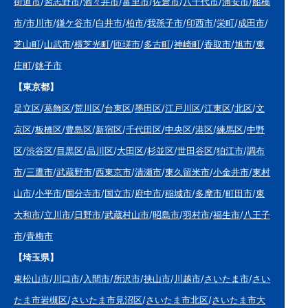
街道市
/
習志野市
/
酒々井市
/
富里市
/
佐倉市
/
八千代市
/
浦安市
/
船橋
市
/
市川市
/
鎌ケ谷市
/
白井市
/
柏市
/
我孫子市
/
印西市
/
栄町
/
成田市
/
芝山町
/
山武市
/
横芝光町
/
匝瑳市
/
多古町
/
神崎町
/
香取市
/
旭市
/
東
庄町
/
銚子市
【東京都】
足立区
/
葛飾区
/
荒川区
/
台東区
/
墨田区
/
江戸川区
/
江東区
/
北区
/
文
京区
/
板橋区
/
豊島区
/
新宿区
/
千代田区
/
中央区
/
港区
/
練馬区
/
中野
区
/
渋谷区
/
目黒区
/
品川区
/
大田区
/
杉並区
/
世田谷区
/
狛江市
/
調布
市
/
三鷹市
/
武蔵野市
/
西東京市
/
清瀬市
/
東久留米市
/
小金井市
/
東村
山市
/
小平市
/
国分寺市
/
国立市
/
府中市
/
稲城市
/
多摩市
/
町田市
/
東
大和市
/
立川市
/
日野市
/
武蔵村山市
/
昭島市
/
羽村市
/
福生市
/
八王子
市
/
青梅市
【埼玉県】
東松山市
/
川口市
/
入間市
/
所沢市
/
挟山市
/
川越市
/
さいたま市
/
さい
たま市岩槻区
/
さいたま市見沼区
/
さいたま市北区
/
さいたま市大