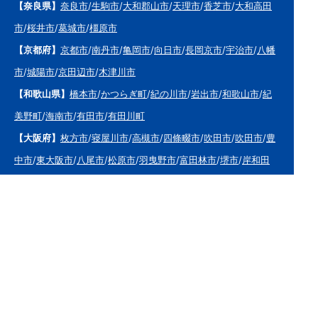
【奈良県】
奈良市
/
生駒市
/
大和郡山市
/
天理市
/
香芝市
/
大和高田
市
/
桜井市
/
葛城市
/
橿原市
【京都府】
京都市
/
南丹市
/
亀岡市
/
向日市
/
長岡京市
/
宇治市
/
八幡
市
/
城陽市
/
京田辺市
/
木津川市
【和歌山県】
橋本市
/
かつらぎ町
/
紀の川市
/
岩出市
/
和歌山市
/
紀
美野町
/
海南市
/
有田市
/
有田川町
【大阪府】
枚方市
/
寝屋川市
/
高槻市
/
四條畷市
/
吹田市
/
吹田市
/
豊
中市
/
東大阪市
/
八尾市
/
松原市
/
羽曳野市
/
富田林市
/
堺市
/
岸和田
市
/
和泉市
/
摂津市
/
守口市
/
門真市
【兵庫県】
姫路市
/
神戸市
/
神戸市北区
/
神戸市灘区
/
神戸市中央区
/
神戸市兵
庫区
/
神戸市長田区
/
神戸市須磨区
/
神戸市垂水区
/
神戸市西区
/
神
戸市東灘区
/
三田市
/
川西市
/
宝塚市
/
西宮市
/
伊丹市
/
芦屋市
/
尼崎
市
/
加古川市
/
明石市
【広島県】
呉市