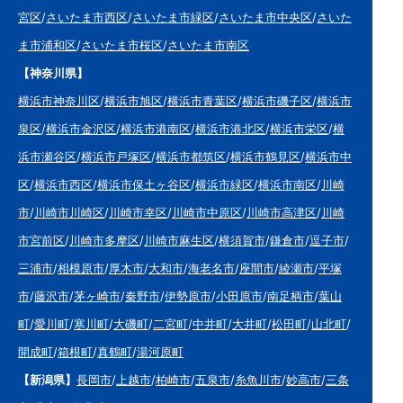
宮区
/
さいたま市西区
/
さいたま市緑区
/
さいたま市中央区
/
さいた
ま市浦和区
/
さいたま市桜区
/
さいたま市南区
【神奈川県】
横浜市神奈川区
/
横浜市旭区
/
横浜市青葉区
/
横浜市磯子区
/
横浜市
泉区
/
横浜市金沢区
/
横浜市港南区
/
横浜市港北区
/
横浜市栄区
/
横
浜市瀬谷区
/
横浜市戸塚区
/
横浜市都筑区
/
横浜市鶴見区
/
横浜市中
区
/
横浜市西区
/
横浜市保土ヶ谷区
/
横浜市緑区
/
横浜市南区
/
川崎
市
/
川崎市川崎区
/
川崎市幸区
/
川崎市中原区
/
川崎市高津区
/
川崎
市宮前区
/
川崎市多摩区
/
川崎市麻生区
/
横須賀市
/
鎌倉市
/
逗子市
/
三浦市
/
相模原市
/
厚木市
/
大和市
/
海老名市
/
座間市
/
綾瀬市
/
平塚
市
/
藤沢市
/
茅ヶ崎市
/
秦野市
/
伊勢原市
/
小田原市
/
南足柄市
/
葉山
町
/
愛川町
/
寒川町
/
大磯町
/
二宮町
/
中井町
/
大井町
/
松田町
/
山北町
/
開成町
/
箱根町
/
真鶴町
/
湯河原町
【新潟県】
長岡市
/
上越市
/
柏崎市
/
五泉市
/
糸魚川市
/
妙高市
/
三条