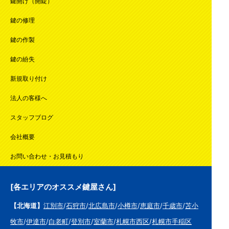
鍵開け（開錠）
鍵の修理
鍵の作製
鍵の紛失
新規取り付け
法人の客様へ
スタッフブログ
会社概要
お問い合わせ・お見積もり
[各エリアのオススメ鍵屋さん]
【北海道】
江別市
/
石狩市
/
北広島市
/
小樽市
/
恵庭市
/
千歳市
/
苫小
牧市
/
伊達市
/
白老町
/
登別市
/
室蘭市
/
札幌市西区
/
札幌市手稲区