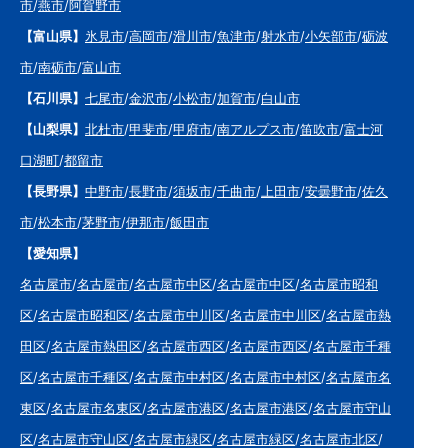
市
/
燕市
/
阿賀野市
【富山県】
氷見市
/
高岡市
/
滑川市
/
魚津市
/
射水市
/
小矢部市
/
砺波
市
/
南砺市
/
富山市
【石川県】
七尾市
/
金沢市
/
小松市
/
加賀市
/
白山市
【山梨県】
北杜市
/
甲斐市
/
甲府市
/
南アルプス市
/
笛吹市
/
富士河
口湖町
/
都留市
【長野県】
中野市
/
長野市
/
須坂市
/
千曲市
/
上田市
/
安曇野市
/
佐久
市
/
松本市
/
茅野市
/
伊那市
/
飯田市
【愛知県】
名古屋市
/
名古屋市
/
名古屋市中区
/
名古屋市中区
/
名古屋市昭和
区
/
名古屋市昭和区
/
名古屋市中川区
/
名古屋市中川区
/
名古屋市熱
田区
/
名古屋市熱田区
/
名古屋市西区
/
名古屋市西区
/
名古屋市千種
区
/
名古屋市千種区
/
名古屋市中村区
/
名古屋市中村区
/
名古屋市名
東区
/
名古屋市名東区
/
名古屋市港区
/
名古屋市港区
/
名古屋市守山
区
/
名古屋市守山区
/
名古屋市緑区
/
名古屋市緑区
/
名古屋市北区
/