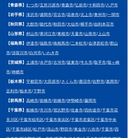
【青森県】
むつ市
/
五所川原市
/
青森市
/
弘前市
/
十和田市
/
八戸市
【岩手県】
滝沢市
/
盛岡市
/
宮古市
/
花巻市
/
北上市
/
奥州市
/
一関市
【秋田県】
大館市
/
能代市
/
秋田市
/
大仙市
/
横手市
/
由利本荘市
【山形県】
村山市
/
寒河江市
/
東根市
/
天童市
/
山形市
/
上山市
【福島県】
伊達市
/
福島市
/
南相馬市
/
二本松市
/
会津若松市
/
郡山
市
/
須賀川市
/
白河市
/
いわき市
【茨城県】
土浦市
/
水戸市
/
古河市
/
坂東市
/
牛久市
/
取手市
/
龍ヶ崎
市
/
神栖市
【栃木県】
宇都宮市
/
大田原市
/
さくら市
/
鹿沼市
/
佐野市
/
真岡市
/
足利市
/
栃木市
/
下野市
【群馬県】
高崎市
/
前橋市
/
前橋市
/
伊勢崎市
/
藤岡市
【千葉県】
船橋市
/
市川市
/
習志野市
/
佐倉市
/
四街道市
/
千葉市花
見川区
/
千葉市稲毛区
/
千葉市美浜区
/
千葉市若葉区
/
千葉市中央
区
/
千葉市緑区
/
松戸市
/
流山市
/
野田市
/
東金市
/
八街市
/
千葉市
/
四