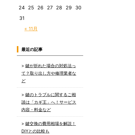
24
25
26
27
28
29
30
31
« 11月
最近の記事
鍵が折れた場合の対処法っ
て？取り出し方や修理業者な
ど
鍵のトラブルに関するご相
談は「カギ王」へ！サービス
内容・料金など
鍵交換の費用相場を解説！
DIYとの比較も