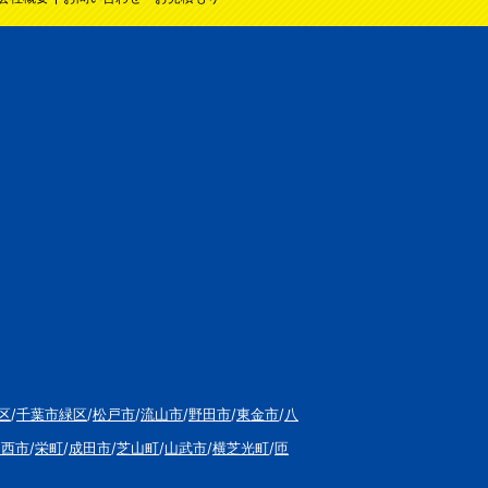
区
/
千葉市緑区
/
松戸市
/
流山市
/
野田市
/
東金市
/
八
印西市
/
栄町
/
成田市
/
芝山町
/
山武市
/
横芝光町
/
匝