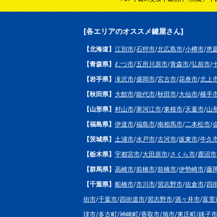
[各エリアのオススメ鍵屋さん]
【北海道】
江別市
/
石狩市
/
北広島市
/
小樽市
/
恵
【青森県】
むつ市
/
五所川原市
/
青森市
/
弘前市
/
【岩手県】
滝沢市
/
盛岡市
/
宮古市
/
花巻市
/
北上
【秋田県】
大館市
/
能代市
/
秋田市
/
大仙市
/
横手
【山形県】
村山市
/
寒河江市
/
東根市
/
天童市
/
山
【福島県】
伊達市
/
福島市
/
南相馬市
/
二本松市
/
【茨城県】
土浦市
/
水戸市
/
古河市
/
坂東市
/
牛久
【栃木県】
宇都宮市
/
大田原市
/
さくら市
/
鹿沼市
【群馬県】
高崎市
/
前橋市
/
前橋市
/
伊勢崎市
/
藤
【千葉県】
船橋市
/
市川市
/
習志野市
/
佐倉市
/
四
街市
/
千葉市
/
四街道市
/
習志野市
/
酒々井市
/
富里
瑳市
/
多古町
/
神崎町
/
香取市
/
旭市
/
東庄町
/
銚子