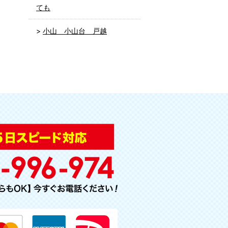
ても
小山 小山台 戸越