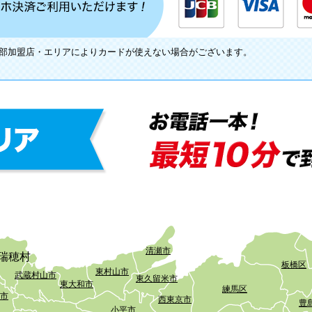
一部加盟店・エリアによりカードが使えない場合がございます。
清瀬市
瑞穂村
板橋区
東村山市
武蔵村山市
東久留米市
東大和市
練馬区
市
西東京市
豊
小平市