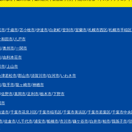
庭市
/
千歳市
/
苫小牧市
/
伊達市
/
白老町
/
登別市
/
室蘭市
/
札幌市西区
/
札幌市手稲区
十和田市
/
八戸市
市
/
奥州市
/
一関市
市
/
由利本荘市
形市
/
上山市
会津若松市
/
郡山市
/
須賀川市
/
白河市
/
いわき市
市
/
取手市
/
龍ヶ崎市
/
神栖市
/
佐野市
/
真岡市
/
足利市
/
栃木市
/
下野市
岡市
街道市
/
千葉市花見川区
/
千葉市稲毛区
/
千葉市美浜区
/
千葉市若葉区
/
千葉市中央
市
/
佐倉市
/
八千代市
/
浦安市
/
船橋市
/
市川市
/
鎌ケ谷市
/
白井市
/
柏市
/
我孫子市
/
市