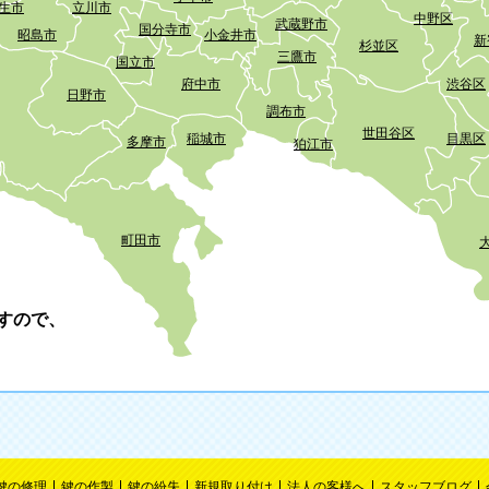
生市
立川市
中野区
武蔵野市
国分寺市
昭島市
小金井市
新
杉並区
三鷹市
国立市
府中市
渋谷区
日野市
調布市
世田谷区
稲城市
目黒区
多摩市
狛江市
町田市
すので、
鍵の修理
鍵の作製
鍵の紛失
新規取り付け
法人の客様へ
スタッフブログ