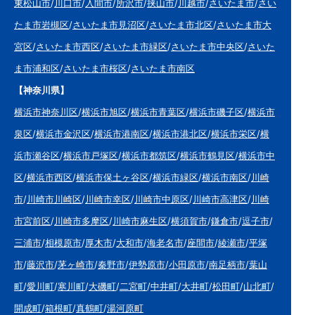
東松山市
/
川口市
/
入間市
/
所沢市
/
挟山市
/
川越市
/
さいたま市
/
さい
たま市岩槻区
/
さいたま市見沼区
/
さいたま市北区
/
さいたま市大
宮区
/
さいたま市西区
/
さいたま市緑区
/
さいたま市中央区
/
さいた
ま市浦和区
/
さいたま市桜区
/
さいたま市南区
【神奈川県】
横浜市神奈川区
/
横浜市旭区
/
横浜市青葉区
/
横浜市磯子区
/
横浜市
泉区
/
横浜市金沢区
/
横浜市港南区
/
横浜市港北区
/
横浜市栄区
/
横
浜市瀬谷区
/
横浜市戸塚区
/
横浜市都筑区
/
横浜市鶴見区
/
横浜市中
区
/
横浜市西区
/
横浜市保土ヶ谷区
/
横浜市緑区
/
横浜市南区
/
川崎
市
/
川崎市川崎区
/
川崎市幸区
/
川崎市中原区
/
川崎市高津区
/
川崎
市宮前区
/
川崎市多摩区
/
川崎市麻生区
/
横須賀市
/
鎌倉市
/
逗子市
/
三浦市
/
相模原市
/
厚木市
/
大和市
/
海老名市
/
座間市
/
綾瀬市
/
平塚
市
/
藤沢市
/
茅ヶ崎市
/
秦野市
/
伊勢原市
/
小田原市
/
南足柄市
/
葉山
町
/
愛川町
/
寒川町
/
大磯町
/
二宮町
/
中井町
/
大井町
/
松田町
/
山北町
/
開成町
/
箱根町
/
真鶴町
/
湯河原町