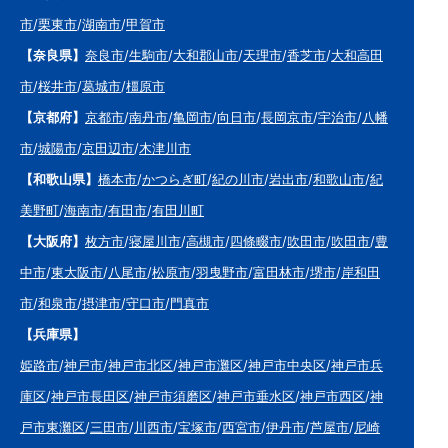
市
/
栗東市
/
湖南市
/
甲賀市
【奈良県】
奈良市
/
生駒市
/
大和郡山市
/
天理市
/
香芝市
/
大和高田
市
/
桜井市
/
葛城市
/
橿原市
【京都府】
京都市
/
南丹市
/
亀岡市
/
向日市
/
長岡京市
/
宇治市
/
八幡
市
/
城陽市
/
京田辺市
/
木津川市
【和歌山県】
橋本市
/
かつらぎ町
/
紀の川市
/
岩出市
/
和歌山市
/
紀
美野町
/
海南市
/
有田市
/
有田川町
【大阪府】
枚方市
/
寝屋川市
/
高槻市
/
四條畷市
/
吹田市
/
吹田市
/
豊
中市
/
東大阪市
/
八尾市
/
松原市
/
羽曳野市
/
富田林市
/
堺市
/
岸和田
市
/
和泉市
/
摂津市
/
守口市
/
門真市
【兵庫県】
姫路市
/
神戸市
/
神戸市北区
/
神戸市灘区
/
神戸市中央区
/
神戸市兵
庫区
/
神戸市長田区
/
神戸市須磨区
/
神戸市垂水区
/
神戸市西区
/
神
戸市東灘区
/
三田市
/
川西市
/
宝塚市
/
西宮市
/
伊丹市
/
芦屋市
/
尼崎