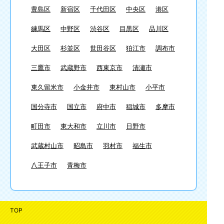
豊島区
新宿区
千代田区
中央区
港区
練馬区
中野区
渋谷区
目黒区
品川区
大田区
杉並区
世田谷区
狛江市
調布市
三鷹市
武蔵野市
西東京市
清瀬市
東久留米市
小金井市
東村山市
小平市
国分寺市
国立市
府中市
稲城市
多摩市
町田市
東大和市
立川市
日野市
武蔵村山市
昭島市
羽村市
福生市
八王子市
青梅市
TOP