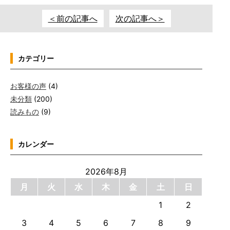
＜前の記事へ
次の記事へ＞
カテゴリー
お客様の声
(4)
未分類
(200)
読みもの
(9)
カレンダー
2026年8月
月
火
水
木
金
土
日
1
2
3
4
5
6
7
8
9