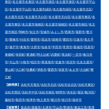
東区
/
名古屋市名東区
/
名古屋市港区
/
名古屋市港区
/
名古屋市守山
区
/
名古屋市守山区
/
名古屋市緑区
/
名古屋市緑区
/
名古屋市北区
/
名古屋市北区
/
名古屋市天白区
/
名古屋市天白区
/
名古屋市東区
/
名
古屋市東区
/
名古屋市瑞穂区
/
名古屋市瑞穂区
/
名古屋市南区
/
名古
屋市南区
/
岡崎市
/
知立市
/
安城市
/
みよし市
/
西尾市
/
蒲郡市
/
豊川
市
/
豊橋市
/
刈谷市
/
豊明市
/
高浜市
/
碧南市
/
豊田市
/
日進市
/
長久手
市
/
瀬戸市
/
東海市
/
大府市
/
知多市
/
半田市
/
常滑市
/
新城市
/
田原市
/
東郷町
/
幸田町
/
東浦町
/
阿久比町
/
武豊町
/
美浜町
/
一宮市
/
春日井
市
/
犬山市
/
小牧市
/
稲沢市
/
尾張旭市
/
岩倉市
/
清須市
/
北名古屋市
/
豊山町
/
大口町
/
扶桑町
/
津島市
/
愛西市
/
弥富市
/
あま市
/
大治町
/
蟹
江町
【静岡県】
浜松市天竜区
/
浜松市北区
/
浜松市浜北区
/
浜松市東区
/
浜松市西区
/
浜松市中区
/
浜松市南区
/
静岡市
/
清水区
/
葵区
/
駿河区
/
藤枝市
/
島田市
/
焼津市
/
牧之原市
/
菊川市
/
掛川市
/
袋井市
【滋賀県】
長浜市
/
彦根市
/
大津市
/
守山市
/
野洲市
/
東近江市
/
草津