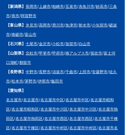
【新潟県】
長岡市
/
上越市
/
柏崎市
/
五泉市
/
糸魚川市
/
妙高市
/
三条
市
/
燕市
/
阿賀野市
【富山県】
氷見市
/
高岡市
/
滑川市
/
魚津市
/
射水市
/
小矢部市
/
砺波
市
/
南砺市
/
富山市
【石川県】
七尾市
/
金沢市
/
小松市
/
加賀市
/
白山市
【山梨県】
北杜市
/
甲斐市
/
甲府市
/
南アルプス市
/
笛吹市
/
富士河
口湖町
/
都留市
【長野県】
中野市
/
長野市
/
須坂市
/
千曲市
/
上田市
/
安曇野市
/
佐久
市
/
松本市
/
茅野市
/
伊那市
/
飯田市
【愛知県】
名古屋市
/
名古屋市
/
名古屋市中区
/
名古屋市中区
/
名古屋市昭和
区
/
名古屋市昭和区
/
名古屋市中川区
/
名古屋市中川区
/
名古屋市熱
田区
/
名古屋市熱田区
/
名古屋市西区
/
名古屋市西区
/
名古屋市千種
区
/
名古屋市千種区
/
名古屋市中村区
/
名古屋市中村区
/
名古屋市名