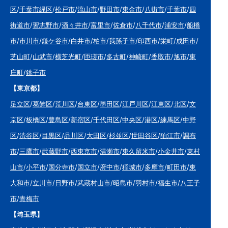
区
/
千葉市緑区
/
松戸市
/
流山市
/
野田市
/
東金市
/
八街市
/
千葉市
/
四
街道市
/
習志野市
/
酒々井市
/
富里市
/
佐倉市
/
八千代市
/
浦安市
/
船橋
市
/
市川市
/
鎌ケ谷市
/
白井市
/
柏市
/
我孫子市
/
印西市
/
栄町
/
成田市
/
芝山町
/
山武市
/
横芝光町
/
匝瑳市
/
多古町
/
神崎町
/
香取市
/
旭市
/
東
庄町
/
銚子市
【東京都】
足立区
/
葛飾区
/
荒川区
/
台東区
/
墨田区
/
江戸川区
/
江東区
/
北区
/
文
京区
/
板橋区
/
豊島区
/
新宿区
/
千代田区
/
中央区
/
港区
/
練馬区
/
中野
区
/
渋谷区
/
目黒区
/
品川区
/
大田区
/
杉並区
/
世田谷区
/
狛江市
/
調布
市
/
三鷹市
/
武蔵野市
/
西東京市
/
清瀬市
/
東久留米市
/
小金井市
/
東村
山市
/
小平市
/
国分寺市
/
国立市
/
府中市
/
稲城市
/
多摩市
/
町田市
/
東
大和市
/
立川市
/
日野市
/
武蔵村山市
/
昭島市
/
羽村市
/
福生市
/
八王子
市
/
青梅市
【埼玉県】