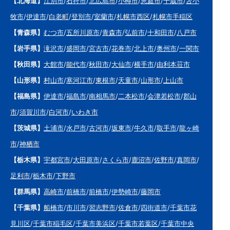
【北海道】
江別市
/
石狩市
/
北広島市
/
小樽市
/
恵庭市
/
千歳市
/
苫小
牧市
/
伊達市
/
白老町
/
登別市
/
室蘭市
/
札幌市西区
/
札幌市手稲区
【青森県】
むつ市
/
五所川原市
/
青森市
/
弘前市
/
十和田市
/
八戸市
【岩手県】
滝沢市
/
盛岡市
/
宮古市
/
花巻市
/
北上市
/
奥州市
/
一関市
【秋田県】
大館市
/
能代市
/
秋田市
/
大仙市
/
横手市
/
由利本荘市
【山形県】
村山市
/
寒河江市
/
東根市
/
天童市
/
山形市
/
上山市
【福島県】
伊達市
/
福島市
/
南相馬市
/
二本松市
/
会津若松市
/
郡山
市
/
須賀川市
/
白河市
/
いわき市
【茨城県】
土浦市
/
水戸市
/
古河市
/
坂東市
/
牛久市
/
取手市
/
龍ヶ崎
市
/
神栖市
【栃木県】
宇都宮市
/
大田原市
/
さくら市
/
鹿沼市
/
佐野市
/
真岡市
/
足利市
/
栃木市
/
下野市
【群馬県】
高崎市
/
前橋市
/
前橋市
/
伊勢崎市
/
藤岡市
【千葉県】
船橋市
/
市川市
/
習志野市
/
佐倉市
/
四街道市
/
千葉市花
見川区
/
千葉市稲毛区
/
千葉市美浜区
/
千葉市若葉区
/
千葉市中央