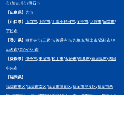
市
/
加古川市
/
明石市
【広島県】
呉市
【山口県】
山口市
/
下関市
/
山陽小野田市
/
宇部市
/
防府市
/
周南市
/
下松市
【香川県】
観音寺市
/
三豊市
/
善通寺市
/
丸亀市
/
坂出市
/
高松市
/
さ
ぬき市
/
東かがわ市
【愛媛県】
伊予市
/
東温市
/
松山市
/
今治市
/
西条市
/
新居浜市
/
四国
中央市
【福岡県】
福岡市東区
/
福岡市南区
/
福岡市博多区
/
福岡市早良区
/
福岡市西
区
/
福岡市中央区
/
福岡市城南区
/
北九州市八幡西区
/
北九州市小倉
南区
/
北九州市小倉北区
/
北九州市門司区
/
北九州市若松区
/
北九州
市八幡東区
/
北九州市戸畑区
/
久留米市
/
飯塚市
/
大牟田市
/
春日市
/
筑紫野市
/
糸島市
/
宗像市
/
大野城市
/
柳川市
/
太宰府市
/
行橋市
/
八女
市
/
小郡市
/
古賀市
/
直方市
/
朝倉市
/
福津市
/
田川市
/
筑後市
/
中間市
/