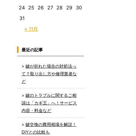
24
25
26
27
28
29
30
31
« 11月
最近の記事
鍵が折れた場合の対処法っ
て？取り出し方や修理業者な
ど
鍵のトラブルに関するご相
談は「カギ王」へ！サービス
内容・料金など
鍵交換の費用相場を解説！
DIYとの比較も