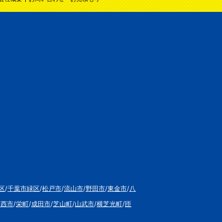
区
/
千葉市緑区
/
松戸市
/
流山市
/
野田市
/
東金市
/
八
印西市
/
栄町
/
成田市
/
芝山町
/
山武市
/
横芝光町
/
匝