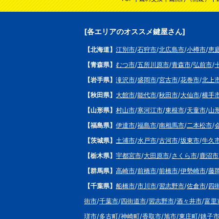
[各エリアのオススメ鍵屋さん]
【北海道】
江別市
/
石狩市
/
北広島市
/
小樽市
/
恵
【青森県】
むつ市
/
五所川原市
/
青森市
/
弘前市
/
【岩手県】
滝沢市
/
盛岡市
/
宮古市
/
花巻市
/
北上
【秋田県】
大館市
/
能代市
/
秋田市
/
大仙市
/
横手
【山形県】
村山市
/
寒河江市
/
東根市
/
天童市
/
山
【福島県】
伊達市
/
福島市
/
南相馬市
/
二本松市
/
【茨城県】
土浦市
/
水戸市
/
古河市
/
坂東市
/
牛久
【栃木県】
宇都宮市
/
大田原市
/
さくら市
/
鹿沼市
【群馬県】
高崎市
/
前橋市
/
前橋市
/
伊勢崎市
/
藤
【千葉県】
船橋市
/
市川市
/
習志野市
/
佐倉市
/
四
街市
/
千葉市
/
四街道市
/
習志野市
/
酒々井市
/
富里
瑳市
/
多古町
/
神崎町
/
香取市
/
旭市
/
東庄町
/
銚子