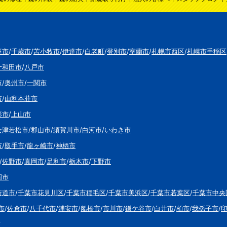
庭市
/
千歳市
/
苫小牧市
/
伊達市
/
白老町
/
登別市
/
室蘭市
/
札幌市西区
/
札幌市手稲区
十和田市
/
八戸市
市
/
奥州市
/
一関市
市
/
由利本荘市
形市
/
上山市
会津若松市
/
郡山市
/
須賀川市
/
白河市
/
いわき市
市
/
取手市
/
龍ヶ崎市
/
神栖市
/
佐野市
/
真岡市
/
足利市
/
栃木市
/
下野市
岡市
街道市
/
千葉市花見川区
/
千葉市稲毛区
/
千葉市美浜区
/
千葉市若葉区
/
千葉市中央
市
/
佐倉市
/
八千代市
/
浦安市
/
船橋市
/
市川市
/
鎌ケ谷市
/
白井市
/
柏市
/
我孫子市
/
市