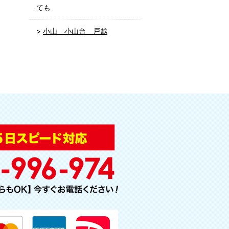
ても
小山 小山台 戸越