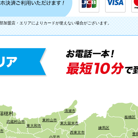
一部加盟店・エリアによりカードが使えない場合がございます。
清瀬市
瑞穂村
板橋区
東村山市
武蔵村山市
東久留米市
東大和市
練馬区
市
西東京市
豊
小平市