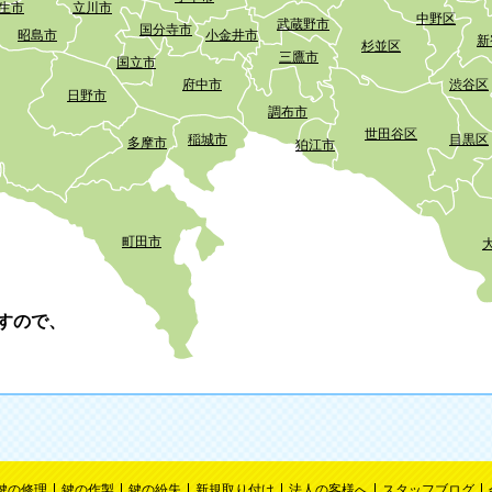
生市
立川市
中野区
武蔵野市
国分寺市
昭島市
小金井市
新
杉並区
三鷹市
国立市
府中市
渋谷区
日野市
調布市
世田谷区
稲城市
目黒区
多摩市
狛江市
町田市
すので、
鍵の修理
鍵の作製
鍵の紛失
新規取り付け
法人の客様へ
スタッフブログ