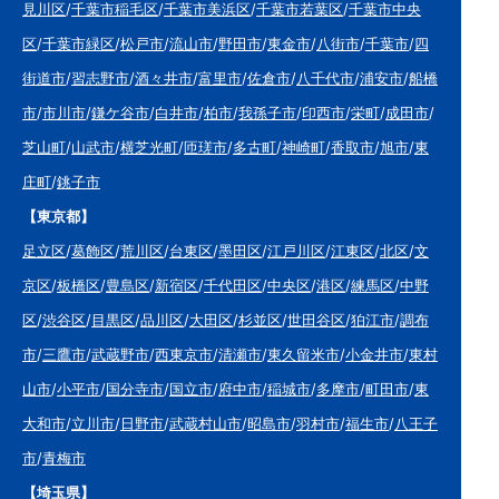
見川区
/
千葉市稲毛区
/
千葉市美浜区
/
千葉市若葉区
/
千葉市中央
区
/
千葉市緑区
/
松戸市
/
流山市
/
野田市
/
東金市
/
八街市
/
千葉市
/
四
街道市
/
習志野市
/
酒々井市
/
富里市
/
佐倉市
/
八千代市
/
浦安市
/
船橋
市
/
市川市
/
鎌ケ谷市
/
白井市
/
柏市
/
我孫子市
/
印西市
/
栄町
/
成田市
/
芝山町
/
山武市
/
横芝光町
/
匝瑳市
/
多古町
/
神崎町
/
香取市
/
旭市
/
東
庄町
/
銚子市
【東京都】
足立区
/
葛飾区
/
荒川区
/
台東区
/
墨田区
/
江戸川区
/
江東区
/
北区
/
文
京区
/
板橋区
/
豊島区
/
新宿区
/
千代田区
/
中央区
/
港区
/
練馬区
/
中野
区
/
渋谷区
/
目黒区
/
品川区
/
大田区
/
杉並区
/
世田谷区
/
狛江市
/
調布
市
/
三鷹市
/
武蔵野市
/
西東京市
/
清瀬市
/
東久留米市
/
小金井市
/
東村
山市
/
小平市
/
国分寺市
/
国立市
/
府中市
/
稲城市
/
多摩市
/
町田市
/
東
大和市
/
立川市
/
日野市
/
武蔵村山市
/
昭島市
/
羽村市
/
福生市
/
八王子
市
/
青梅市
【埼玉県】