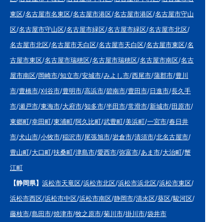
東区
/
名古屋市名東区
/
名古屋市港区
/
名古屋市港区
/
名古屋市守山
区
/
名古屋市守山区
/
名古屋市緑区
/
名古屋市緑区
/
名古屋市北区
/
名古屋市北区
/
名古屋市天白区
/
名古屋市天白区
/
名古屋市東区
/
名
古屋市東区
/
名古屋市瑞穂区
/
名古屋市瑞穂区
/
名古屋市南区
/
名古
屋市南区
/
岡崎市
/
知立市
/
安城市
/
みよし市
/
西尾市
/
蒲郡市
/
豊川
市
/
豊橋市
/
刈谷市
/
豊明市
/
高浜市
/
碧南市
/
豊田市
/
日進市
/
長久手
市
/
瀬戸市
/
東海市
/
大府市
/
知多市
/
半田市
/
常滑市
/
新城市
/
田原市
/
東郷町
/
幸田町
/
東浦町
/
阿久比町
/
武豊町
/
美浜町
/
一宮市
/
春日井
市
/
犬山市
/
小牧市
/
稲沢市
/
尾張旭市
/
岩倉市
/
清須市
/
北名古屋市
/
豊山町
/
大口町
/
扶桑町
/
津島市
/
愛西市
/
弥富市
/
あま市
/
大治町
/
蟹
江町
【静岡県】
浜松市天竜区
/
浜松市北区
/
浜松市浜北区
/
浜松市東区
/
浜松市西区
/
浜松市中区
/
浜松市南区
/
静岡市
/
清水区
/
葵区
/
駿河区
/
藤枝市
/
島田市
/
焼津市
/
牧之原市
/
菊川市
/
掛川市
/
袋井市