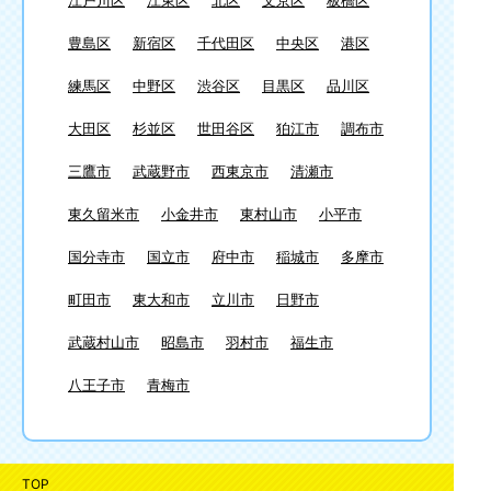
豊島区
新宿区
千代田区
中央区
港区
練馬区
中野区
渋谷区
目黒区
品川区
大田区
杉並区
世田谷区
狛江市
調布市
三鷹市
武蔵野市
西東京市
清瀬市
東久留米市
小金井市
東村山市
小平市
国分寺市
国立市
府中市
稲城市
多摩市
町田市
東大和市
立川市
日野市
武蔵村山市
昭島市
羽村市
福生市
八王子市
青梅市
TOP