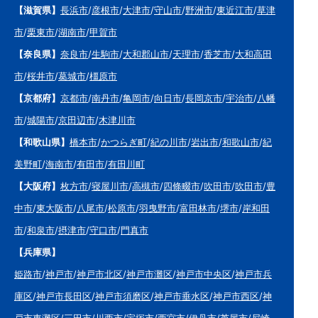
【滋賀県】
長浜市
/
彦根市
/
大津市
/
守山市
/
野洲市
/
東近江市
/
草津
市
/
栗東市
/
湖南市
/
甲賀市
【奈良県】
奈良市
/
生駒市
/
大和郡山市
/
天理市
/
香芝市
/
大和高田
市
/
桜井市
/
葛城市
/
橿原市
【京都府】
京都市
/
南丹市
/
亀岡市
/
向日市
/
長岡京市
/
宇治市
/
八幡
市
/
城陽市
/
京田辺市
/
木津川市
【和歌山県】
橋本市
/
かつらぎ町
/
紀の川市
/
岩出市
/
和歌山市
/
紀
美野町
/
海南市
/
有田市
/
有田川町
【大阪府】
枚方市
/
寝屋川市
/
高槻市
/
四條畷市
/
吹田市
/
吹田市
/
豊
中市
/
東大阪市
/
八尾市
/
松原市
/
羽曳野市
/
富田林市
/
堺市
/
岸和田
市
/
和泉市
/
摂津市
/
守口市
/
門真市
【兵庫県】
姫路市
/
神戸市
/
神戸市北区
/
神戸市灘区
/
神戸市中央区
/
神戸市兵
庫区
/
神戸市長田区
/
神戸市須磨区
/
神戸市垂水区
/
神戸市西区
/
神
戸市東灘区
/
三田市
/
川西市
/
宝塚市
/
西宮市
/
伊丹市
/
芦屋市
/
尼崎