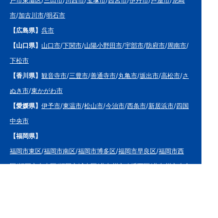
市
/
加古川市
/
明石市
【広島県】
呉市
【山口県】
山口市
/
下関市
/
山陽小野田市
/
宇部市
/
防府市
/
周南市
/
下松市
【香川県】
観音寺市
/
三豊市
/
善通寺市
/
丸亀市
/
坂出市
/
高松市
/
さ
ぬき市
/
東かがわ市
【愛媛県】
伊予市
/
東温市
/
松山市
/
今治市
/
西条市
/
新居浜市
/
四国
中央市
【福岡県】
福岡市東区
/
福岡市南区
/
福岡市博多区
/
福岡市早良区
/
福岡市西
区
/
福岡市中央区
/
福岡市城南区
/
北九州市八幡西区
/
北九州市小倉
南区
/
北九州市小倉北区
/
北九州市門司区
/
北九州市若松区
/
北九州
市八幡東区
/
北九州市戸畑区
/
久留米市
/
飯塚市
/
大牟田市
/
春日市
/
筑紫野市
/
糸島市
/
宗像市
/
大野城市
/
柳川市
/
太宰府市
/
行橋市
/
八女