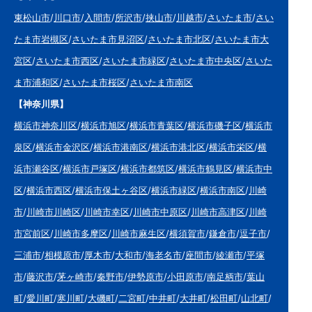
東松山市
/
川口市
/
入間市
/
所沢市
/
挟山市
/
川越市
/
さいたま市
/
さい
たま市岩槻区
/
さいたま市見沼区
/
さいたま市北区
/
さいたま市大
宮区
/
さいたま市西区
/
さいたま市緑区
/
さいたま市中央区
/
さいた
ま市浦和区
/
さいたま市桜区
/
さいたま市南区
【神奈川県】
横浜市神奈川区
/
横浜市旭区
/
横浜市青葉区
/
横浜市磯子区
/
横浜市
泉区
/
横浜市金沢区
/
横浜市港南区
/
横浜市港北区
/
横浜市栄区
/
横
浜市瀬谷区
/
横浜市戸塚区
/
横浜市都筑区
/
横浜市鶴見区
/
横浜市中
区
/
横浜市西区
/
横浜市保土ヶ谷区
/
横浜市緑区
/
横浜市南区
/
川崎
市
/
川崎市川崎区
/
川崎市幸区
/
川崎市中原区
/
川崎市高津区
/
川崎
市宮前区
/
川崎市多摩区
/
川崎市麻生区
/
横須賀市
/
鎌倉市
/
逗子市
/
三浦市
/
相模原市
/
厚木市
/
大和市
/
海老名市
/
座間市
/
綾瀬市
/
平塚
市
/
藤沢市
/
茅ヶ崎市
/
秦野市
/
伊勢原市
/
小田原市
/
南足柄市
/
葉山
町
/
愛川町
/
寒川町
/
大磯町
/
二宮町
/
中井町
/
大井町
/
松田町
/
山北町
/