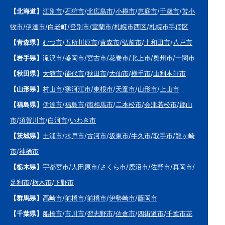
【北海道】
江別市
/
石狩市
/
北広島市
/
小樽市
/
恵庭市
/
千歳市
/
苫小
牧市
/
伊達市
/
白老町
/
登別市
/
室蘭市
/
札幌市西区
/
札幌市手稲区
【青森県】
むつ市
/
五所川原市
/
青森市
/
弘前市
/
十和田市
/
八戸市
【岩手県】
滝沢市
/
盛岡市
/
宮古市
/
花巻市
/
北上市
/
奥州市
/
一関市
【秋田県】
大館市
/
能代市
/
秋田市
/
大仙市
/
横手市
/
由利本荘市
【山形県】
村山市
/
寒河江市
/
東根市
/
天童市
/
山形市
/
上山市
【福島県】
伊達市
/
福島市
/
南相馬市
/
二本松市
/
会津若松市
/
郡山
市
/
須賀川市
/
白河市
/
いわき市
【茨城県】
土浦市
/
水戸市
/
古河市
/
坂東市
/
牛久市
/
取手市
/
龍ヶ崎
市
/
神栖市
【栃木県】
宇都宮市
/
大田原市
/
さくら市
/
鹿沼市
/
佐野市
/
真岡市
/
足利市
/
栃木市
/
下野市
【群馬県】
高崎市
/
前橋市
/
前橋市
/
伊勢崎市
/
藤岡市
【千葉県】
船橋市
/
市川市
/
習志野市
/
佐倉市
/
四街道市
/
千葉市花