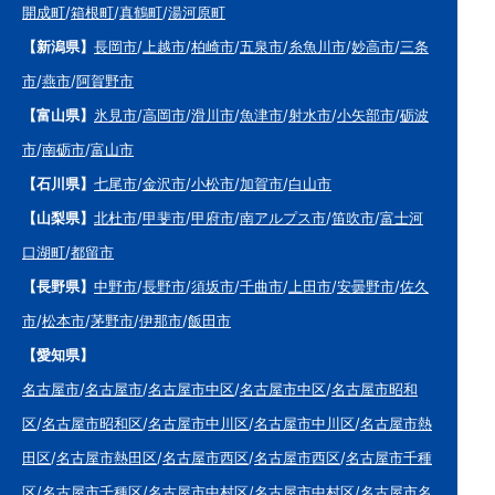
開成町
/
箱根町
/
真鶴町
/
湯河原町
【新潟県】
長岡市
/
上越市
/
柏崎市
/
五泉市
/
糸魚川市
/
妙高市
/
三条
市
/
燕市
/
阿賀野市
【富山県】
氷見市
/
高岡市
/
滑川市
/
魚津市
/
射水市
/
小矢部市
/
砺波
市
/
南砺市
/
富山市
【石川県】
七尾市
/
金沢市
/
小松市
/
加賀市
/
白山市
【山梨県】
北杜市
/
甲斐市
/
甲府市
/
南アルプス市
/
笛吹市
/
富士河
口湖町
/
都留市
【長野県】
中野市
/
長野市
/
須坂市
/
千曲市
/
上田市
/
安曇野市
/
佐久
市
/
松本市
/
茅野市
/
伊那市
/
飯田市
【愛知県】
名古屋市
/
名古屋市
/
名古屋市中区
/
名古屋市中区
/
名古屋市昭和
区
/
名古屋市昭和区
/
名古屋市中川区
/
名古屋市中川区
/
名古屋市熱
田区
/
名古屋市熱田区
/
名古屋市西区
/
名古屋市西区
/
名古屋市千種
区
/
名古屋市千種区
/
名古屋市中村区
/
名古屋市中村区
/
名古屋市名