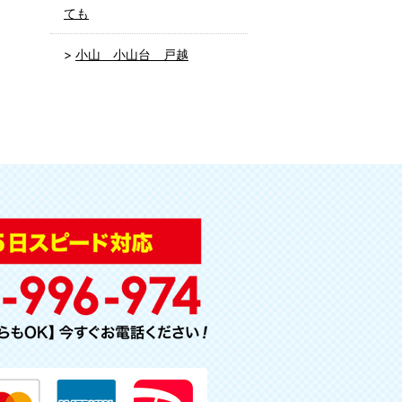
ても
小山 小山台 戸越