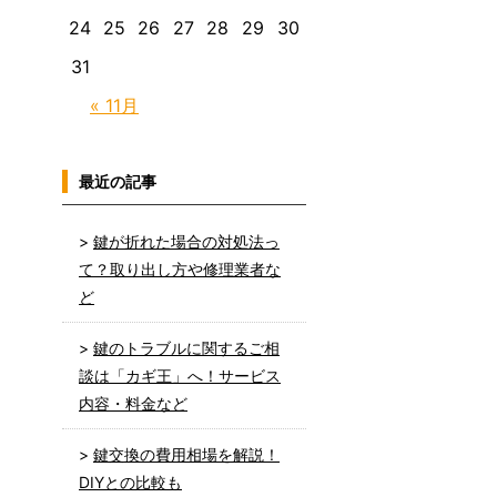
24
25
26
27
28
29
30
31
« 11月
最近の記事
鍵が折れた場合の対処法っ
て？取り出し方や修理業者な
ど
鍵のトラブルに関するご相
談は「カギ王」へ！サービス
内容・料金など
鍵交換の費用相場を解説！
DIYとの比較も