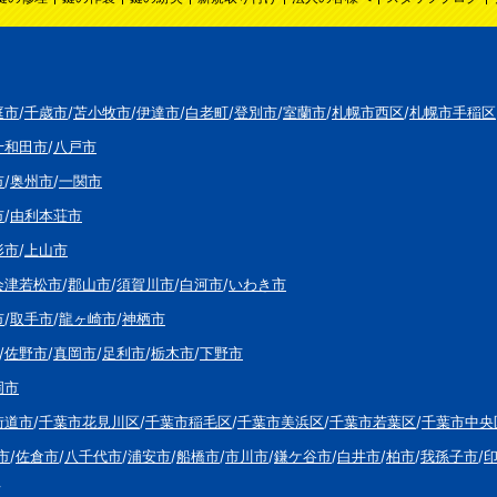
庭市
/
千歳市
/
苫小牧市
/
伊達市
/
白老町
/
登別市
/
室蘭市
/
札幌市西区
/
札幌市手稲区
十和田市
/
八戸市
市
/
奥州市
/
一関市
市
/
由利本荘市
形市
/
上山市
会津若松市
/
郡山市
/
須賀川市
/
白河市
/
いわき市
市
/
取手市
/
龍ヶ崎市
/
神栖市
/
佐野市
/
真岡市
/
足利市
/
栃木市
/
下野市
岡市
街道市
/
千葉市花見川区
/
千葉市稲毛区
/
千葉市美浜区
/
千葉市若葉区
/
千葉市中央
市
/
佐倉市
/
八千代市
/
浦安市
/
船橋市
/
市川市
/
鎌ケ谷市
/
白井市
/
柏市
/
我孫子市
/
市