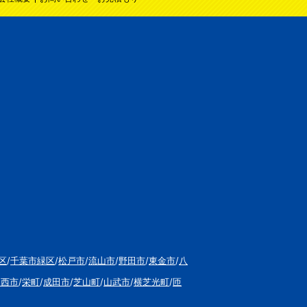
区
/
千葉市緑区
/
松戸市
/
流山市
/
野田市
/
東金市
/
八
印西市
/
栄町
/
成田市
/
芝山町
/
山武市
/
横芝光町
/
匝