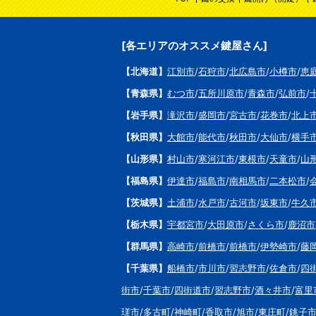
[各エリアのオススメ鍵屋さん]
【北海道】
江別市
/
石狩市
/
北広島市
/
小樽市
/
恵
【青森県】
むつ市
/
五所川原市
/
青森市
/
弘前市
/
【岩手県】
滝沢市
/
盛岡市
/
宮古市
/
花巻市
/
北上
【秋田県】
大館市
/
能代市
/
秋田市
/
大仙市
/
横手
【山形県】
村山市
/
寒河江市
/
東根市
/
天童市
/
山
【福島県】
伊達市
/
福島市
/
南相馬市
/
二本松市
/
【茨城県】
土浦市
/
水戸市
/
古河市
/
坂東市
/
牛久
【栃木県】
宇都宮市
/
大田原市
/
さくら市
/
鹿沼市
【群馬県】
高崎市
/
前橋市
/
前橋市
/
伊勢崎市
/
藤
【千葉県】
船橋市
/
市川市
/
習志野市
/
佐倉市
/
四
街市
/
千葉市
/
四街道市
/
習志野市
/
酒々井市
/
富里
瑳市
/
多古町
/
神崎町
/
香取市
/
旭市
/
東庄町
/
銚子