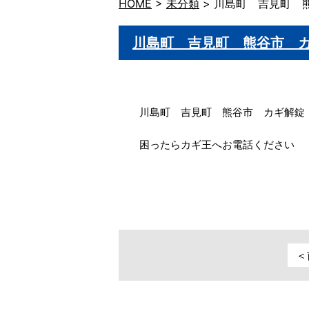
HOME
>
未分類
>
川島町 吉見町 
川島町 吉見町 熊谷市 
川島町 吉見町 熊谷市 カギ解錠
困ったらカギ王へお電話ください
＜