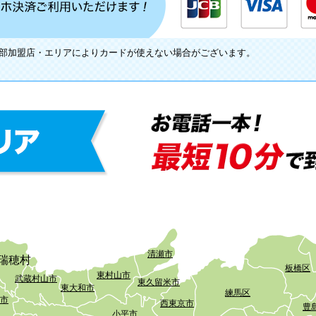
一部加盟店・エリアによりカードが使えない場合がございます。
清瀬市
瑞穂村
板橋区
東村山市
武蔵村山市
東久留米市
東大和市
練馬区
市
西東京市
豊
小平市