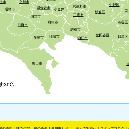
生市
立川市
中野区
武蔵野市
国分寺市
昭島市
小金井市
新
杉並区
三鷹市
国立市
府中市
渋谷区
日野市
調布市
世田谷区
稲城市
目黒区
多摩市
狛江市
町田市
すので、
鍵の修理
鍵の作製
鍵の紛失
新規取り付け
法人の客様へ
スタッフブログ